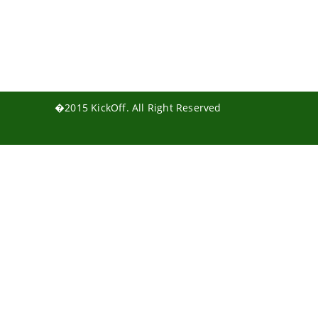
�2015 KickOff. All Right Reserved