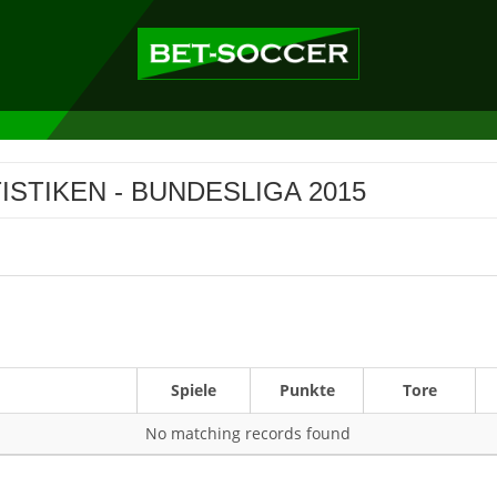
STIKEN - BUNDESLIGA 2015
Spiele
Punkte
Tore
No matching records found