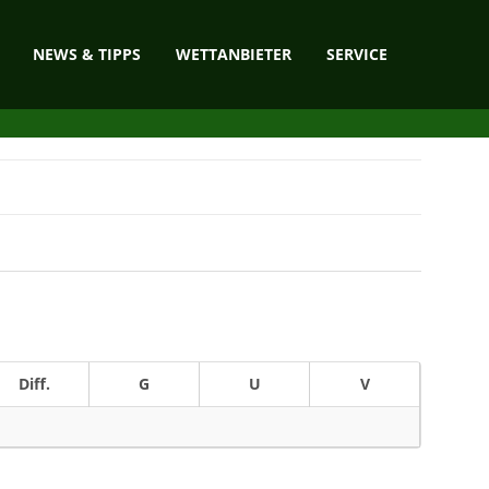
NEWS & TIPPS
WETTANBIETER
SERVICE
Diff.
G
U
V