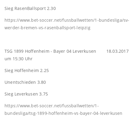
Sieg RasenBallsport 2.30
https://www.bet-soccer.net/fussballwetten/1-bundesliga/sv-
werder-bremen-vs-rasenballsport-leipzig
TSG 1899 Hoffenheim - Bayer 04 Leverkusen 18.03.2017
um 15:30 Uhr
Sieg Hoffenheim 2.25
Unentschieden 3.80
Sieg Leverkusen 3.75
https://www.bet-soccer.net/fussballwetten/1-
bundesliga/tsg-1899-hoffenheim-vs-bayer-04-leverkusen