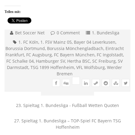
Teilen mit:
Bet Soccer Net
0 Comment
1. Bundesliga
1. FC Köln
,
1. FSV Mainz 05
,
Bayer 04 Leverkusen
,
Borussia Dortmund
,
Borussia Mönchengladbach
,
Eintracht
Frankfurt
,
FC Augsburg
,
FC Bayern München
,
FC Ingolstadt
,
FC Schalke 04
,
Hamburger SV
,
Hertha BSC
,
SC Freiburg
,
SV
Darmstadt
,
TSG 1899 Hoffenheim
,
VFL Wolfsburg
,
Werder
Bremen
23. Spieltag 1. Bundesliga - Fußball Wetten Quoten
27. Spieltag 1. Bundesliga – TOP-Spiel FC Bayern TSG
Hoffenheim