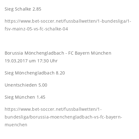
Sieg Schalke 2.85
https://www.bet-soccer.net/fussballwetten/1-bundesliga/1-
fsv-mainz-05-vs-fc-schalke-04
Borussia Mönchengladbach - FC Bayern München
19.03.2017 um 17:30 Uhr
Sieg Mönchengladbach 8.20
Unentschieden 5.00
Sieg München 1.45
https://www.bet-soccer.net/fussballwetten/1-
bundesliga/borussia-moenchengladbach-vs-fc-bayern-
muenchen