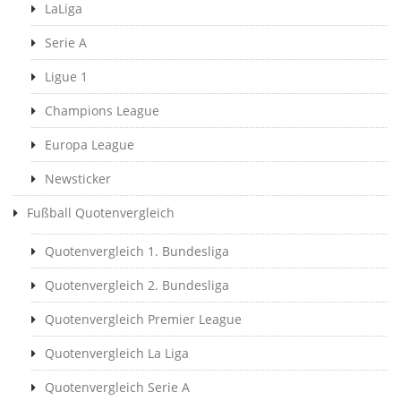
LaLiga
Serie A
Ligue 1
Champions League
Europa League
Newsticker
Fußball Quotenvergleich
Quotenvergleich 1. Bundesliga
Quotenvergleich 2. Bundesliga
Quotenvergleich Premier League
Quotenvergleich La Liga
Quotenvergleich Serie A