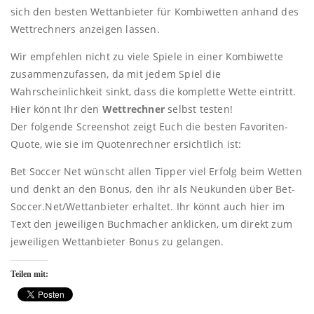
sich den besten Wettanbieter für Kombiwetten anhand des
Wettrechners anzeigen lassen.
Wir empfehlen nicht zu viele Spiele in einer Kombiwette
zusammenzufassen, da mit jedem Spiel die
Wahrscheinlichkeit sinkt, dass die komplette Wette eintritt.
Hier könnt Ihr den
Wettrechner
selbst testen!
Der folgende Screenshot zeigt Euch die besten Favoriten-
Quote, wie sie im Quotenrechner ersichtlich ist:
Bet Soccer Net wünscht allen Tipper viel Erfolg beim Wetten
und denkt an den Bonus, den ihr als Neukunden über Bet-
Soccer.Net/Wettanbieter erhaltet. Ihr könnt auch hier im
Text den jeweiligen Buchmacher anklicken, um direkt zum
jeweiligen Wettanbieter Bonus zu gelangen.
Teilen mit: