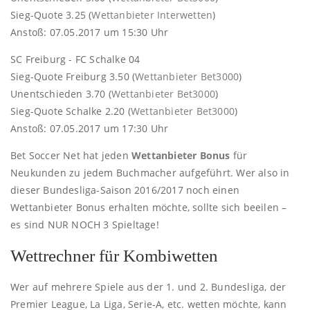
Sieg-Quote 3.25 (
Wettanbieter Interwetten
)
Anstoß: 07.05.2017 um 15:30 Uhr
SC Freiburg - FC Schalke 04
Sieg-Quote Freiburg 3.50 (
Wettanbieter Bet3000
)
Unentschieden 3.70 (
Wettanbieter Bet3000
)
Sieg-Quote Schalke 2.20 (
Wettanbieter Bet3000
)
Anstoß: 07.05.2017 um 17:30 Uhr
Bet Soccer Net hat jeden
Wettanbieter Bonus
für
Neukunden zu jedem Buchmacher aufgeführt. Wer also in
dieser Bundesliga-Saison 2016/2017 noch einen
Wettanbieter Bonus erhalten möchte, sollte sich beeilen –
es sind NUR NOCH 3 Spieltage!
Wettrechner für Kombiwetten
Wer auf mehrere Spiele aus der 1. und 2. Bundesliga, der
Premier League, La Liga, Serie-A, etc. wetten möchte, kann