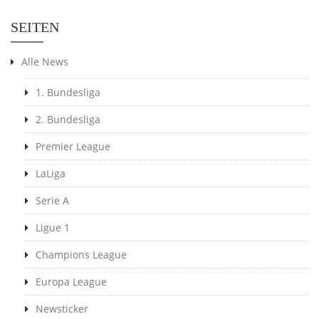
SEITEN
Alle News
1. Bundesliga
2. Bundesliga
Premier League
LaLiga
Serie A
Ligue 1
Champions League
Europa League
Newsticker