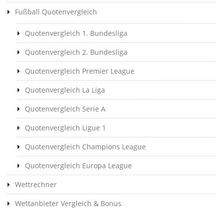
Fußball Quotenvergleich
Quotenvergleich 1. Bundesliga
Quotenvergleich 2. Bundesliga
Quotenvergleich Premier League
Quotenvergleich La Liga
Quotenvergleich Serie A
Quotenvergleich Ligue 1
Quotenvergleich Champions League
Quotenvergleich Europa League
Wettrechner
Wettanbieter Vergleich & Bonus