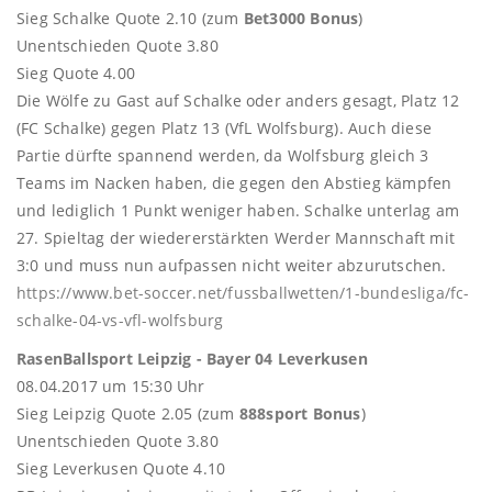
Sieg Schalke Quote 2.10 (zum
Bet3000 Bonus
)
Unentschieden Quote 3.80
Sieg Quote 4.00
Die Wölfe zu Gast auf Schalke oder anders gesagt, Platz 12
(FC Schalke) gegen Platz 13 (VfL Wolfsburg). Auch diese
Partie dürfte spannend werden, da Wolfsburg gleich 3
Teams im Nacken haben, die gegen den Abstieg kämpfen
und lediglich 1 Punkt weniger haben. Schalke unterlag am
27. Spieltag der wiedererstärkten Werder Mannschaft mit
3:0 und muss nun aufpassen nicht weiter abzurutschen.
https://www.bet-soccer.net/fussballwetten/1-bundesliga/fc-
schalke-04-vs-vfl-wolfsburg
RasenBallsport Leipzig - Bayer 04 Leverkusen
08.04.2017 um 15:30 Uhr
Sieg Leipzig Quote 2.05 (zum
888sport Bonus
)
Unentschieden Quote 3.80
Sieg Leverkusen Quote 4.10