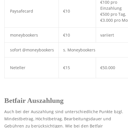
€100 pro
Einzahlung
Paysafecard
€10
€500 pro Tag,
€3.000 pro Mo
moneybookers
€10
variiert
sofort @moneybookers
s. Moneybookers
Neteller
€15
€50.000
Betfair Auszahlung
Auch bei der Auszahlung sind unterschiedliche Punkte bzgl.
Mindestbetrag, Höchstbetrag, Bearbeitungsdauer und
Gebühren zu berücksichtigen. Wie bei den Betfair