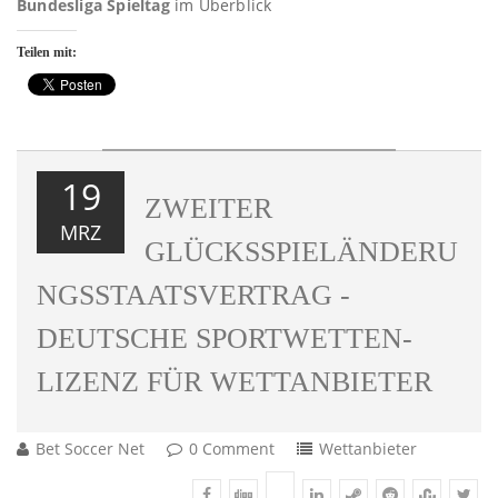
Bundesliga Spieltag
im Überblick
Teilen mit:
19
ZWEITER
MRZ
GLÜCKSSPIELÄNDERU
NGSSTAATSVERTRAG -
DEUTSCHE SPORTWETTEN-
LIZENZ FÜR WETTANBIETER
Bet Soccer Net
0 Comment
Wettanbieter