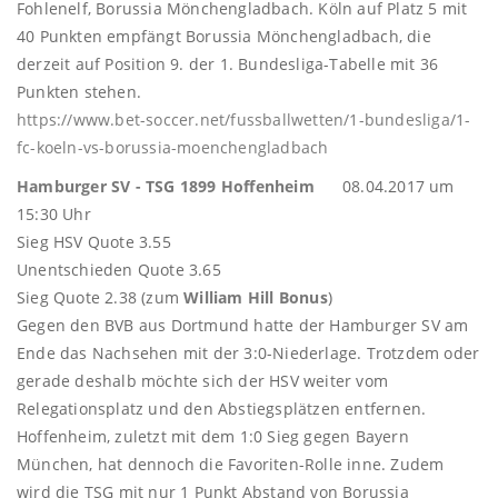
Fohlenelf, Borussia Mönchengladbach. Köln auf Platz 5 mit
40 Punkten empfängt Borussia Mönchengladbach, die
derzeit auf Position 9. der 1. Bundesliga-Tabelle mit 36
Punkten stehen.
https://www.bet-soccer.net/fussballwetten/1-bundesliga/1-
fc-koeln-vs-borussia-moenchengladbach
Hamburger SV - TSG 1899 Hoffenheim
08.04.2017 um
15:30 Uhr
Sieg HSV Quote 3.55
Unentschieden Quote 3.65
Sieg Quote 2.38 (zum
William Hill Bonus
)
Gegen den BVB aus Dortmund hatte der Hamburger SV am
Ende das Nachsehen mit der 3:0-Niederlage. Trotzdem oder
gerade deshalb möchte sich der HSV weiter vom
Relegationsplatz und den Abstiegsplätzen entfernen.
Hoffenheim, zuletzt mit dem 1:0 Sieg gegen Bayern
München, hat dennoch die Favoriten-Rolle inne. Zudem
wird die TSG mit nur 1 Punkt Abstand von Borussia