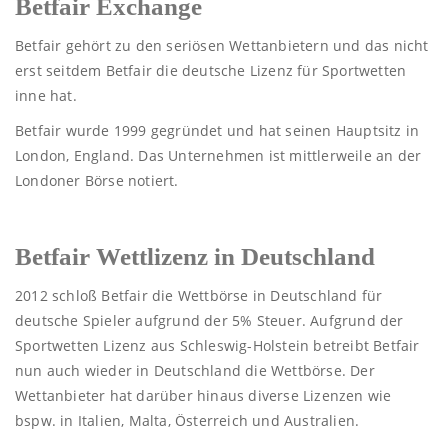
Betfair Exchange
Betfair gehört zu den seriösen Wettanbietern und das nicht
erst seitdem Betfair die deutsche Lizenz für Sportwetten
inne hat.
Betfair wurde 1999 gegründet und hat seinen Hauptsitz in
London, England. Das Unternehmen ist mittlerweile an der
Londoner Börse notiert.
Betfair Wettlizenz in Deutschland
2012 schloß Betfair die Wettbörse in Deutschland für
deutsche Spieler aufgrund der 5% Steuer. Aufgrund der
Sportwetten Lizenz aus Schleswig-Holstein betreibt Betfair
nun auch wieder in Deutschland die Wettbörse. Der
Wettanbieter hat darüber hinaus diverse Lizenzen wie
bspw. in Italien, Malta, Österreich und Australien.