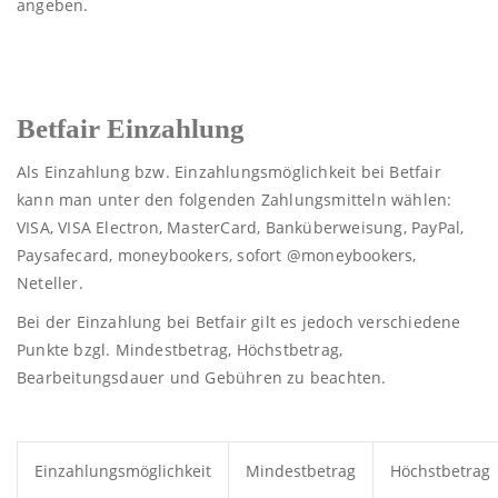
angeben.
Betfair Einzahlung
Als Einzahlung bzw. Einzahlungsmöglichkeit bei Betfair
kann man unter den folgenden Zahlungsmitteln wählen:
VISA, VISA Electron, MasterCard, Banküberweisung, PayPal,
Paysafecard, moneybookers, sofort @moneybookers,
Neteller.
Bei der Einzahlung bei Betfair gilt es jedoch verschiedene
Punkte bzgl. Mindestbetrag, Höchstbetrag,
Bearbeitungsdauer und Gebühren zu beachten.
Einzahlungsmöglichkeit
Mindestbetrag
Höchstbetrag