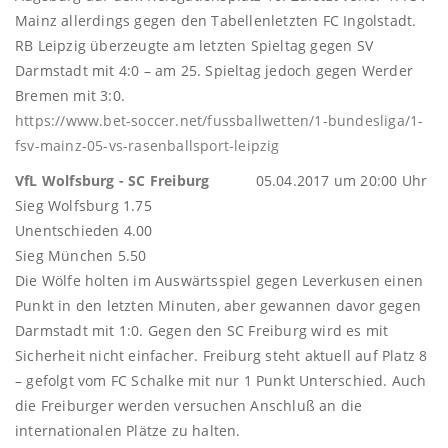
Mainz allerdings gegen den Tabellenletzten FC Ingolstadt.
RB Leipzig überzeugte am letzten Spieltag gegen SV
Darmstadt mit 4:0 – am 25. Spieltag jedoch gegen Werder
Bremen mit 3:0.
https://www.bet-soccer.net/fussballwetten/1-bundesliga/1-
fsv-mainz-05-vs-rasenballsport-leipzig
VfL Wolfsburg - SC Freiburg
05.04.2017 um 20:00 Uhr
Sieg Wolfsburg 1.75
Unentschieden 4.00
Sieg München 5.50
Die Wölfe holten im Auswärtsspiel gegen Leverkusen einen
Punkt in den letzten Minuten, aber gewannen davor gegen
Darmstadt mit 1:0. Gegen den SC Freiburg wird es mit
Sicherheit nicht einfacher. Freiburg steht aktuell auf Platz 8
– gefolgt vom FC Schalke mit nur 1 Punkt Unterschied. Auch
die Freiburger werden versuchen Anschluß an die
internationalen Plätze zu halten.