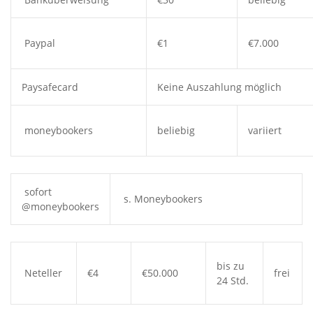
Paypal
€1
€7.000
Paysafecard
Keine Auszahlung möglich
moneybookers
beliebig
variiert
sofort
s. Moneybookers
@moneybookers
bis zu
Neteller
€4
€50.000
frei
24 Std.