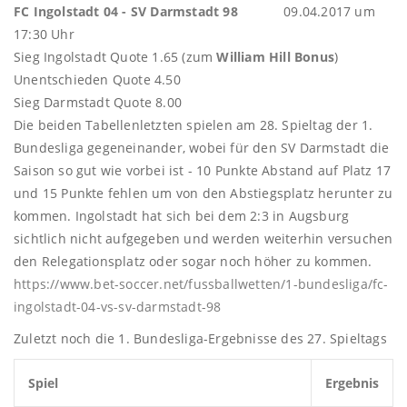
FC Ingolstadt 04 - SV Darmstadt 98
09.04.2017 um
17:30 Uhr
Sieg Ingolstadt Quote 1.65 (zum
William Hill Bonus
)
Unentschieden Quote 4.50
Sieg Darmstadt Quote 8.00
Die beiden Tabellenletzten spielen am 28. Spieltag der 1.
Bundesliga gegeneinander, wobei für den SV Darmstadt die
Saison so gut wie vorbei ist - 10 Punkte Abstand auf Platz 17
und 15 Punkte fehlen um von den Abstiegsplatz herunter zu
kommen. Ingolstadt hat sich bei dem 2:3 in Augsburg
sichtlich nicht aufgegeben und werden weiterhin versuchen
den Relegationsplatz oder sogar noch höher zu kommen.
https://www.bet-soccer.net/fussballwetten/1-bundesliga/fc-
ingolstadt-04-vs-sv-darmstadt-98
Zuletzt noch die 1. Bundesliga-Ergebnisse des 27. Spieltags
Spiel
Ergebnis