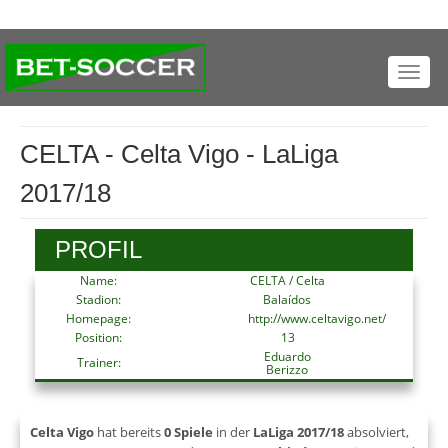
Toggl
navig
CELTA - Celta Vigo - LaLiga
2017/18
PROFIL
Name:
CELTA / Celta
Stadion:
Balaídos
Homepage:
http://www.celtavigo.net/
Position:
13
Eduardo
Trainer:
Berizzo
Celta Vigo
hat bereits
0 Spiele
in der
LaLiga 2017/18
absolviert,