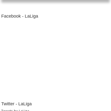
Facebook - LaLiga
Twitter - LaLiga
Tweets by LaLiga