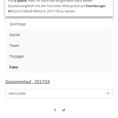
Für
0 Spiele
habt Ihr noch die Möglichkeit nach einem
Quotenvergleich mit der höchsten Wettquote auf
Hamburger
SV
Eure Fußball Wette in 2017/18 zu setzen.
Spieltage
Social
Team
Torjäger
Fans
Saisonverlauf - 2017/18
Hinrunde