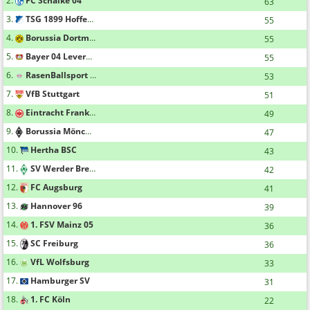
2.
FC Schalke 04
63
3.
TSG 1899 Hoffenheim
55
4.
Borussia Dortmund
55
5.
Bayer 04 Leverkusen
55
6.
RasenBallsport Leipzig
53
7.
VfB Stuttgart
51
8.
Eintracht Frankfurt
49
9.
Borussia Mönchengladbach
47
10.
Hertha BSC
43
11.
SV Werder Bremen
42
12.
FC Augsburg
41
13.
Hannover 96
39
14.
1. FSV Mainz 05
36
15.
SC Freiburg
36
16.
VfL Wolfsburg
33
17.
Hamburger SV
31
18.
1. FC Köln
22