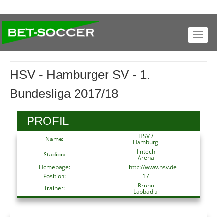
Toggl
navig
HSV - Hamburger SV - 1.
Bundesliga 2017/18
PROFIL
HSV /
Name:
Hamburg
Imtech
Stadion:
Arena
Homepage:
http://www.hsv.de
Position:
17
Bruno
Trainer:
Labbadia