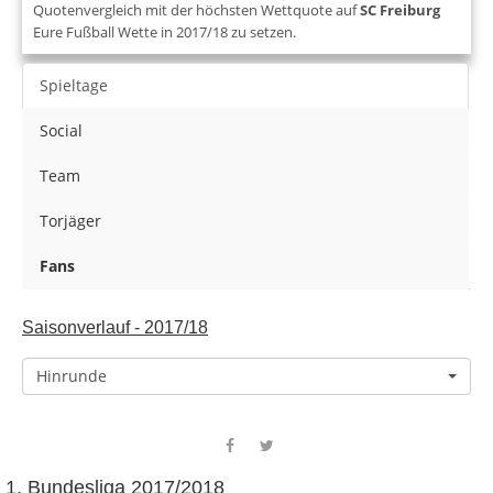
Quotenvergleich mit der höchsten Wettquote auf
SC Freiburg
Eure Fußball Wette in 2017/18 zu setzen.
Spieltage
Social
Team
Torjäger
Fans
Saisonverlauf - 2017/18
Hinrunde
1. Bundesliga 2017/2018