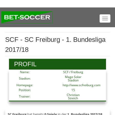
Toggl
navig
SCF - SC Freiburg - 1. Bundesliga
2017/18
PROFIL
Name:
SCF / Freiburg
Mage Solar
Stadion:
Stadion
Homepage:
http://www.scfreiburg.com
Position:
15
Christian
Trainer:
Streich
SC Freiburg
hat bereits
0 Spiele
in der
1. Bundesliga 2017/18