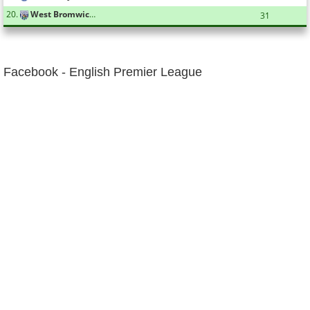
20.
West Bromwich Albion
31
Facebook - English Premier League