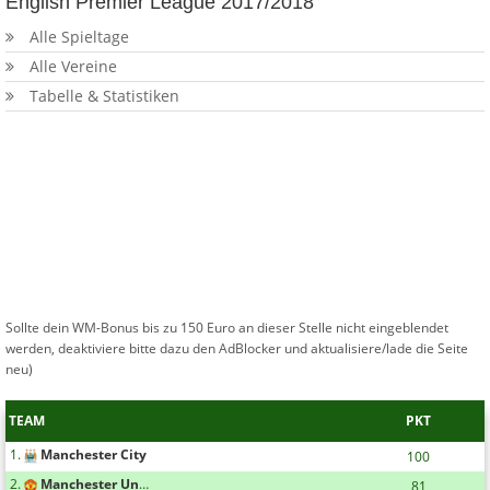
English Premier League 2017/2018
Alle Spieltage
Alle Vereine
Tabelle & Statistiken
Sollte dein WM-Bonus bis zu 150 Euro an dieser Stelle nicht eingeblendet
werden, deaktiviere bitte dazu den AdBlocker und aktualisiere/lade die Seite
neu)
TEAM
PKT
1.
Manchester City
100
2.
Manchester United
81