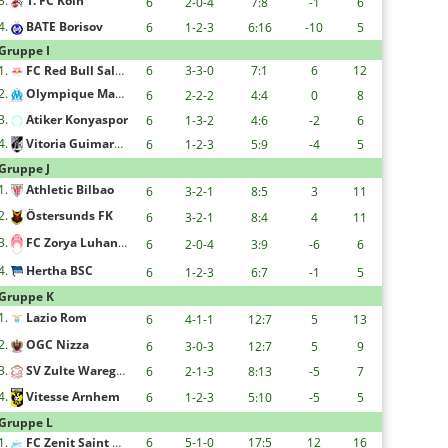
3.
1. FC Köln
6
2-0-4
7:8
-1
6
4.
BATE Borisov
6
1-2-3
6:16
-10
5
Gruppe I
1.
FC Red Bull Salzburg
6
3-3-0
7:1
6
12
2.
Olympique Marseille
6
2-2-2
4:4
0
8
3.
Atiker Konyaspor
6
1-3-2
4:6
-2
6
4.
Vitoria Guimaraes
6
1-2-3
5:9
-4
5
Gruppe J
1.
Athletic Bilbao
6
3-2-1
8:5
3
11
2.
Östersunds FK
6
3-2-1
8:4
4
11
3.
FC Zorya Luhansk
6
2-0-4
3:9
-6
6
4.
Hertha BSC
6
1-2-3
6:7
-1
5
Gruppe K
1.
Lazio Rom
6
4-1-1
12:7
5
13
2.
OGC Nizza
6
3-0-3
12:7
5
9
3.
SV Zulte Waregem
6
2-1-3
8:13
-5
7
4.
Vitesse Arnhem
6
1-2-3
5:10
-5
5
Gruppe L
1.
FC Zenit Saint Petersburg
6
5-1-0
17:5
12
16