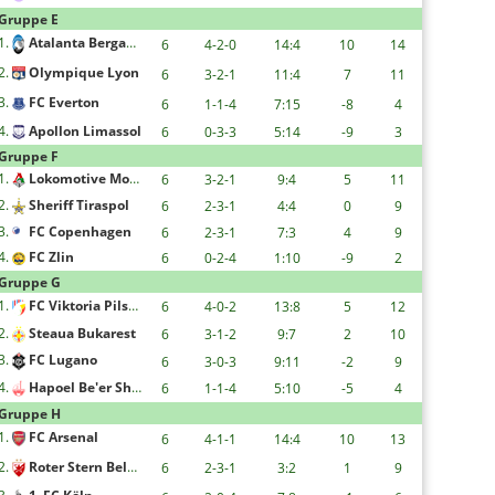
Gruppe E
1.
Atalanta Bergamo
6
4-2-0
14:4
10
14
2.
Olympique Lyon
6
3-2-1
11:4
7
11
3.
FC Everton
6
1-1-4
7:15
-8
4
4.
Apollon Limassol
6
0-3-3
5:14
-9
3
Gruppe F
1.
Lokomotive Moskau
6
3-2-1
9:4
5
11
2.
Sheriff Tiraspol
6
2-3-1
4:4
0
9
3.
FC Copenhagen
6
2-3-1
7:3
4
9
4.
FC Zlin
6
0-2-4
1:10
-9
2
Gruppe G
1.
FC Viktoria Pilsen
6
4-0-2
13:8
5
12
2.
Steaua Bukarest
6
3-1-2
9:7
2
10
3.
FC Lugano
6
3-0-3
9:11
-2
9
4.
Hapoel Be'er Sheva F.C.
6
1-1-4
5:10
-5
4
Gruppe H
1.
FC Arsenal
6
4-1-1
14:4
10
13
2.
Roter Stern Belgrad
6
2-3-1
3:2
1
9