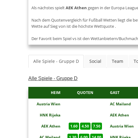
Als nächstes spielt
AEK Athen
gegen
in der Europa Leag
Nach dem Quotenvergleich für Fußball Wetten liegt die be
Wette auf Sieg von
ist die höchste Wettquote
.
Der Favorit beim Spiel
vs
ist den Wettanbietern/Buchmac
Alle Spiele - Gruppe D
Social
Team
To
Alle Spiele - Gruppe D
HEIM
QUOTEN
GAST
Austria Wien
AC Mailand
HNK Rijeka
AEK Athen
AEK Athen
1.60
4.50
7.50
Austria Wien
AC Mailand
1.30
6.00
14.00
HNK Rijeka