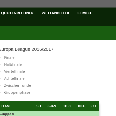
QUOTENRECHNER
WETTANBIETER
SERVICE
Europa League 2016/2017
Finale
Halbfinale
Viertelfinale
Achtelfinale
Zwischenrunde
Gruppenphase
TEAM
SPT
G-U-V
TORE
DIFF
PKT
Gruppe A