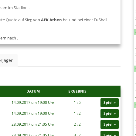
ue am
im Stadion
.
ste Quote auf Sieg von
AEK Athen
bei
und bei einer Fußball
hern nach
.
rjäger
DATUM
ERGEBNIS
14.09.2017 um 19:00 Uhr
1 : 5
Spiel »
14.09.2017 um 19:00 Uhr
1 : 2
Spiel »
28.09.2017 um 21:05 Uhr
2 : 2
Spiel »
28.09.2017 um 21:05 Uhr
3 : 2
Spiel »