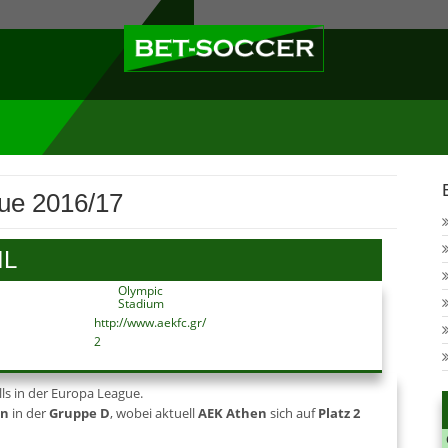
ue 2016/17
IL
Olympic
Stadium
http://www.aekfc.gr/
2
lls in der Europa League.
en
in der
Gruppe D
, wobei aktuell
AEK Athen
sich auf
Platz 2