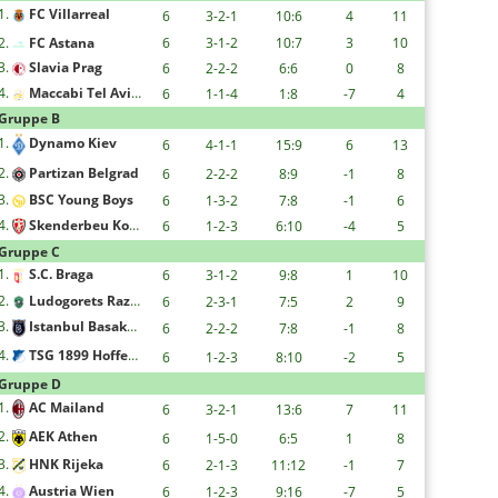
1.
FC Villarreal
6
3-2-1
10:6
4
11
2.
FC Astana
6
3-1-2
10:7
3
10
3.
Slavia Prag
6
2-2-2
6:6
0
8
4.
Maccabi Tel Aviv F.C.
6
1-1-4
1:8
-7
4
Gruppe B
1.
Dynamo Kiev
6
4-1-1
15:9
6
13
2.
Partizan Belgrad
6
2-2-2
8:9
-1
8
3.
BSC Young Boys
6
1-3-2
7:8
-1
6
4.
Skenderbeu Korce
6
1-2-3
6:10
-4
5
Gruppe C
1.
S.C. Braga
6
3-1-2
9:8
1
10
2.
Ludogorets Razgrad
6
2-3-1
7:5
2
9
3.
Istanbul Basaksehir FK
6
2-2-2
7:8
-1
8
4.
TSG 1899 Hoffenheim
6
1-2-3
8:10
-2
5
Gruppe D
1.
AC Mailand
6
3-2-1
13:6
7
11
2.
AEK Athen
6
1-5-0
6:5
1
8
3.
HNK Rijeka
6
2-1-3
11:12
-1
7
4.
Austria Wien
6
1-2-3
9:16
-7
5