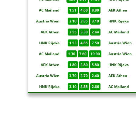
AC Mailand
1.51
4.60
8.80
AEK Athen
Austria Wien
3.10
3.85
3.10
HNK Rijeka
AEK Athen
3.55
3.30
2.44
AC Mailand
HNK Rijeka
1.53
4.85
7.50
Austria Wien
AC Mailand
1.30
7.60
19.00
Austria Wien
AEK Athen
1.80
3.80
5.80
HNK Rijeka
Austria Wien
3.70
3.70
2.40
AEK Athen
HNK Rijeka
3.10
3.55
2.66
AC Mailand