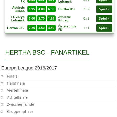
FK
Luhansk
Athletic
1.95
4.00
6.50
Hertha BSC
3 : 2
Spiel »
Bilbao
FC Zorya
Athletic
5.00
3.70
1.95
0 : 2
Spiel »
Luhansk
Bilbao
Östersunds
Hertha BSC
2.25
3.50
4.50
1 : 1
Spiel »
FK
HERTHA BSC - FANARTIKEL
Europa League 2016/2017
Finale
Halbfinale
Viertelfinale
Achtelfinale
Zwischenrunde
Gruppenphase