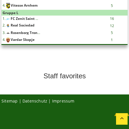
4.
Vitesse Arnhem
5
Gruppe L
1.
FC Zenit Saint Petersburg
16
2.
Real Sociedad
12
3.
Rosenborg Trondheim
5
4.
Vardar Skopje
1
Staff favorites
Sitemap
|
Datenschutz
|
Impressum