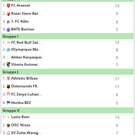
1.
FC Arsenal
13
2.
Roter Stern Belgrad
9
3.
1. FC Köln
6
4.
BATE Borisov
5
Gruppe I
1.
FC Red Bull Salzburg
12
2.
Olympique Marseille
8
3.
Atiker Konyaspor
6
4.
Vitoria Guimaraes
5
Gruppe J
1.
Athletic Bilbao
11
2.
Östersunds FK
11
3.
FC Zorya Luhansk
6
4.
Hertha BSC
5
Gruppe K
1.
Lazio Rom
13
2.
OGC Nizza
9
3.
SV Zulte Waregem
7