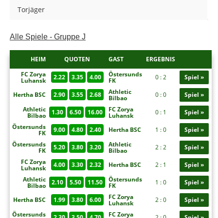
Torjäger
Alle Spiele - Gruppe J
HEIM
QUOTEN
GAST
ERGEBNIS
FC Zorya
Östersunds
2.22
3.35
4.00
0 : 2
Spiel »
Luhansk
FK
Athletic
Hertha BSC
2.90
3.55
2.68
0 : 0
Spiel »
Bilbao
Athletic
FC Zorya
1.30
6.50
16.00
0 : 1
Spiel »
Bilbao
Luhansk
Östersunds
9.00
4.80
2.40
Hertha BSC
1 : 0
Spiel »
FK
Östersunds
Athletic
5.20
3.80
3.20
2 : 2
Spiel »
FK
Bilbao
FC Zorya
4.00
3.30
2.32
Hertha BSC
2 : 1
Spiel »
Luhansk
Athletic
Östersunds
2.10
5.50
11.50
1 : 0
Spiel »
Bilbao
FK
FC Zorya
Hertha BSC
1.99
3.80
6.00
2 : 0
Spiel »
Luhansk
Östersunds
FC Zorya
2.30
3.50
4.70
2 : 0
Spiel »