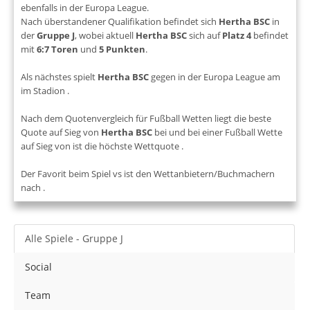
ebenfalls in der Europa League.
Nach überstandener Qualifikation befindet sich
Hertha BSC
in
der
Gruppe J
, wobei aktuell
Hertha BSC
sich auf
Platz 4
befindet
mit
6:7 Toren
und
5 Punkten
.
Als nächstes spielt
Hertha BSC
gegen
in der Europa League am
im Stadion
.
Nach dem Quotenvergleich für Fußball Wetten liegt die beste
Quote auf Sieg von
Hertha BSC
bei
und bei einer Fußball Wette
auf Sieg von
ist die höchste Wettquote
.
Der Favorit beim Spiel
vs
ist den Wettanbietern/Buchmachern
nach
.
Alle Spiele - Gruppe J
Social
Team