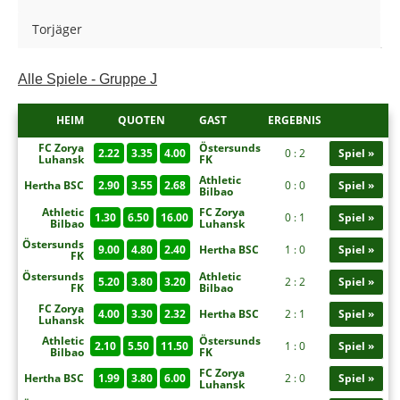
Torjäger
Alle Spiele - Gruppe J
HEIM
QUOTEN
GAST
ERGEBNIS
FC Zorya
Östersunds
2.22
3.35
4.00
0 : 2
Spiel »
Luhansk
FK
Athletic
Hertha BSC
2.90
3.55
2.68
0 : 0
Spiel »
Bilbao
Athletic
FC Zorya
1.30
6.50
16.00
0 : 1
Spiel »
Bilbao
Luhansk
Östersunds
9.00
4.80
2.40
Hertha BSC
1 : 0
Spiel »
FK
Östersunds
Athletic
5.20
3.80
3.20
2 : 2
Spiel »
FK
Bilbao
FC Zorya
4.00
3.30
2.32
Hertha BSC
2 : 1
Spiel »
Luhansk
Athletic
Östersunds
2.10
5.50
11.50
1 : 0
Spiel »
Bilbao
FK
FC Zorya
Hertha BSC
1.99
3.80
6.00
2 : 0
Spiel »
Luhansk