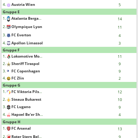
4.
Austria Wien
5
Gruppe E
1.
Atalanta Bergamo
14
2.
Olympique Lyon
11
3.
FC Everton
4
4.
Apollon Limassol
3
Gruppe F
1.
Lokomotive Moskau
11
2.
Sheriff Tiraspol
9
3.
FC Copenhagen
9
4.
FC Zlin
2
Gruppe G
1.
FC Viktoria Pilsen
12
2.
Steaua Bukarest
10
3.
FC Lugano
9
4.
Hapoel Be'er Sheva F.C.
4
Gruppe H
1.
FC Arsenal
13
2.
Roter Stern Belgrad
9