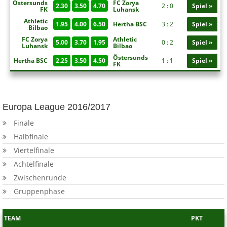
Östersunds
FC Zorya
2.30
3.50
4.70
2 : 0
Spiel »
FK
Luhansk
Athletic
1.95
4.00
6.50
Hertha BSC
3 : 2
Spiel »
Bilbao
FC Zorya
Athletic
5.00
3.70
1.95
0 : 2
Spiel »
Luhansk
Bilbao
Östersunds
Hertha BSC
2.25
3.50
4.50
1 : 1
Spiel »
FK
Europa League 2016/2017
Finale
Halbfinale
Viertelfinale
Achtelfinale
Zwischenrunde
Gruppenphase
TEAM
PKT