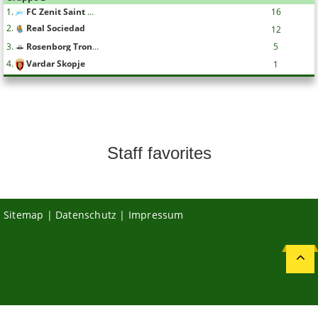
1.
FC Zenit Saint Petersburg
16
2.
Real Sociedad
12
3.
Rosenborg Trondheim
5
4.
Vardar Skopje
1
Staff favorites
Sitemap
|
Datenschutz
|
Impressum