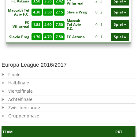
FC Astana
3.50
3.35
2.42
2 : 3
Spiel »
Villarreal
Maccabi Tel
4.30
3.50
2.15
Slavia Prag
0 : 2
Spiel »
Aviv F.C.
Maccabi
FC
Spiel »
1.84
4.60
7.50
Tel Aviv
0 : 1
Villarreal
F.C.
Slavia Prag
1.70
4.70
7.50
FC Astana
0 : 1
Spiel »
Europa League 2016/2017
Finale
Halbfinale
Viertelfinale
Achtelfinale
Zwischenrunde
Gruppenphase
TEAM
PKT