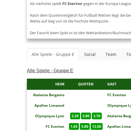
Als nächstes spielt
FC Everton
gegen
in der Europa Leag
Nach dem Quotenvergleich für Fußball Wetten liegt die be
Wette auf Sieg von
ist die höchste Wettquote
.
Der Favorit beim Spiel
vs
ist den Wettanbietern/Buchmac
Alle Spiele - Gruppe E
Social
Team
To
Alle Spiele - Gruppe E
HEIM
QUOTEN
GAST
Atalanta Bergamo
FC Everton
Apollon Limassol
Olympique L
Olympique Lyon
2.20
3.80
3.70
Atalanta Ber
FC Everton
1.65
5.80
12.00
Apollon Lima