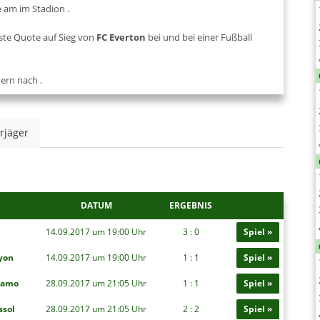
ue am
im Stadion
.
ste Quote auf Sieg von
FC Everton
bei
und bei einer Fußball
hern nach
.
rjäger
DATUM
ERGEBNIS
14.09.2017 um 19:00 Uhr
3 : 0
Spiel »
yon
14.09.2017 um 19:00 Uhr
1 : 1
Spiel »
gamo
28.09.2017 um 21:05 Uhr
1 : 1
Spiel »
ssol
28.09.2017 um 21:05 Uhr
2 : 2
Spiel »