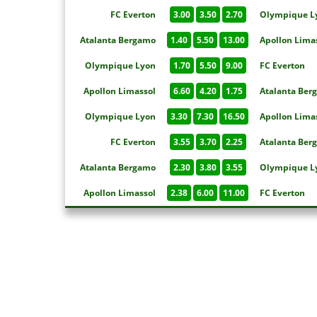
FC Everton
3.00
3.50
2.70
Olympique L
Atalanta Bergamo
1.40
5.50
13.00
Apollon Lima
Olympique Lyon
1.70
5.50
9.00
FC Everton
Apollon Limassol
6.60
4.20
1.75
Atalanta Ber
Olympique Lyon
3.30
7.30
16.50
Apollon Lima
FC Everton
3.55
3.70
2.25
Atalanta Ber
Atalanta Bergamo
2.30
3.80
3.55
Olympique L
Apollon Limassol
2.38
6.00
11.00
FC Everton