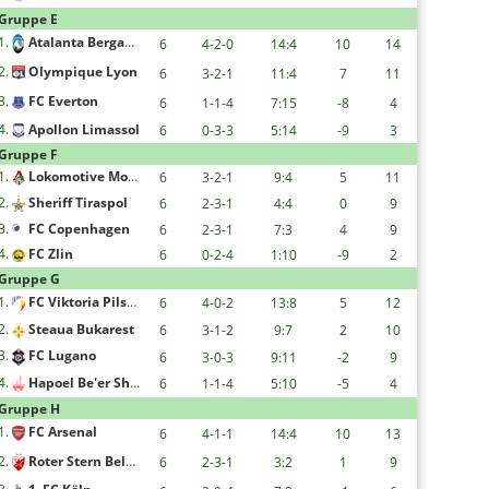
Gruppe E
1.
Atalanta Bergamo
6
4-2-0
14:4
10
14
2.
Olympique Lyon
6
3-2-1
11:4
7
11
3.
FC Everton
6
1-1-4
7:15
-8
4
4.
Apollon Limassol
6
0-3-3
5:14
-9
3
Gruppe F
1.
Lokomotive Moskau
6
3-2-1
9:4
5
11
2.
Sheriff Tiraspol
6
2-3-1
4:4
0
9
3.
FC Copenhagen
6
2-3-1
7:3
4
9
4.
FC Zlin
6
0-2-4
1:10
-9
2
Gruppe G
1.
FC Viktoria Pilsen
6
4-0-2
13:8
5
12
2.
Steaua Bukarest
6
3-1-2
9:7
2
10
3.
FC Lugano
6
3-0-3
9:11
-2
9
4.
Hapoel Be'er Sheva F.C.
6
1-1-4
5:10
-5
4
Gruppe H
1.
FC Arsenal
6
4-1-1
14:4
10
13
2.
Roter Stern Belgrad
6
2-3-1
3:2
1
9