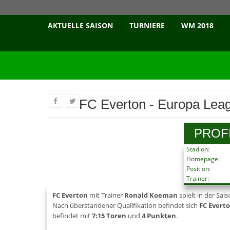
AKTUELLE SAISON
TURNIERE
WM 2018
FC Everton - Europa Lea
PROF
Stadion:
Homepage:
Position:
Trainer:
FC Everton
mit Trainer
Ronald Koeman
spielt in der Sai
Nach überstandener Qualifikation befindet sich
FC Evert
befindet mit
7:15 Toren
und
4 Punkten
.