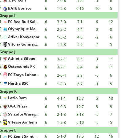
3.
1. FC Köln
6
2-0-4
7:8
-1
6
4.
BATE Borisov
6
1-2-3
6:16
-10
5
Gruppe I
1.
FC Red Bull Salzburg
6
3-3-0
7:1
6
12
2.
Olympique Marseille
6
2-2-2
4:4
0
8
3.
Atiker Konyaspor
6
1-3-2
4:6
-2
6
4.
Vitoria Guimaraes
6
1-2-3
5:9
-4
5
Gruppe J
1.
Athletic Bilbao
6
3-2-1
8:5
3
11
2.
Östersunds FK
6
3-2-1
8:4
4
11
3.
FC Zorya Luhansk
6
2-0-4
3:9
-6
6
4.
Hertha BSC
6
1-2-3
6:7
-1
5
Gruppe K
1.
Lazio Rom
6
4-1-1
12:7
5
13
2.
OGC Nizza
6
3-0-3
12:7
5
9
3.
SV Zulte Waregem
6
2-1-3
8:13
-5
7
4.
Vitesse Arnhem
6
1-2-3
5:10
-5
5
Gruppe L
1.
FC Zenit Saint Petersburg
6
5-1-0
17:5
12
16