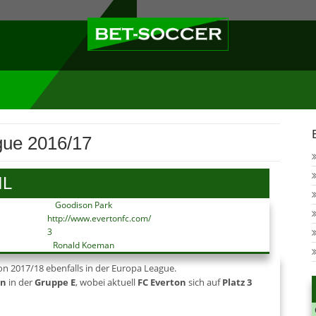
gue 2016/17
IL
Goodison Park
http://www.evertonfc.com/
3
Ronald Koeman
son 2017/18 ebenfalls in der Europa League.
on
in der
Gruppe E
, wobei aktuell
FC Everton
sich auf
Platz 3