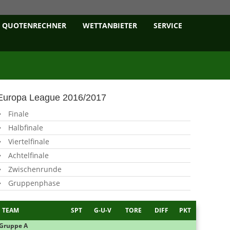
QUOTENRECHNER
WETTANBIETER
SERVICE
Europa League 2016/2017
Finale
Halbfinale
Viertelfinale
Achtelfinale
Zwischenrunde
Gruppenphase
TEAM
SPT
G-U-V
TORE
DIFF
PKT
Gruppe A