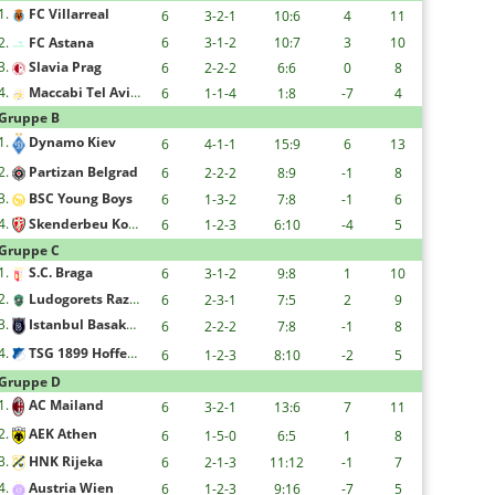
1.
FC Villarreal
6
3-2-1
10:6
4
11
2.
FC Astana
6
3-1-2
10:7
3
10
3.
Slavia Prag
6
2-2-2
6:6
0
8
4.
Maccabi Tel Aviv F.C.
6
1-1-4
1:8
-7
4
Gruppe B
1.
Dynamo Kiev
6
4-1-1
15:9
6
13
2.
Partizan Belgrad
6
2-2-2
8:9
-1
8
3.
BSC Young Boys
6
1-3-2
7:8
-1
6
4.
Skenderbeu Korce
6
1-2-3
6:10
-4
5
Gruppe C
1.
S.C. Braga
6
3-1-2
9:8
1
10
2.
Ludogorets Razgrad
6
2-3-1
7:5
2
9
3.
Istanbul Basaksehir FK
6
2-2-2
7:8
-1
8
4.
TSG 1899 Hoffenheim
6
1-2-3
8:10
-2
5
Gruppe D
1.
AC Mailand
6
3-2-1
13:6
7
11
2.
AEK Athen
6
1-5-0
6:5
1
8
3.
HNK Rijeka
6
2-1-3
11:12
-1
7
4.
Austria Wien
6
1-2-3
9:16
-7
5