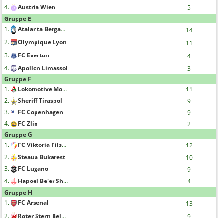
4.
Austria Wien
5
Gruppe E
1.
Atalanta Bergamo
14
2.
Olympique Lyon
11
3.
FC Everton
4
4.
Apollon Limassol
3
Gruppe F
1.
Lokomotive Moskau
11
2.
Sheriff Tiraspol
9
3.
FC Copenhagen
9
4.
FC Zlin
2
Gruppe G
1.
FC Viktoria Pilsen
12
2.
Steaua Bukarest
10
3.
FC Lugano
9
4.
Hapoel Be'er Sheva F.C.
4
Gruppe H
1.
FC Arsenal
13
2.
Roter Stern Belgrad
9