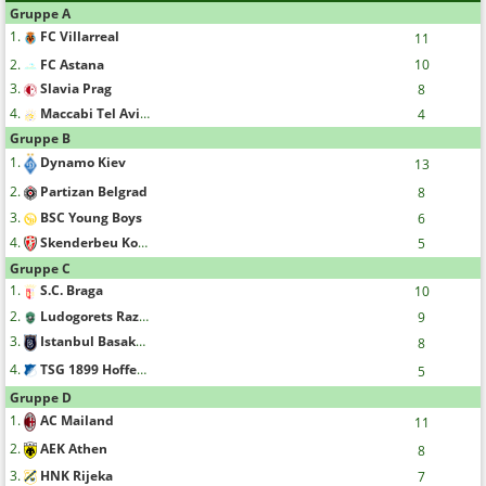
Gruppe A
1.
FC Villarreal
11
2.
FC Astana
10
3.
Slavia Prag
8
4.
Maccabi Tel Aviv F.C.
4
Gruppe B
1.
Dynamo Kiev
13
2.
Partizan Belgrad
8
3.
BSC Young Boys
6
4.
Skenderbeu Korce
5
Gruppe C
1.
S.C. Braga
10
2.
Ludogorets Razgrad
9
3.
Istanbul Basaksehir FK
8
4.
TSG 1899 Hoffenheim
5
Gruppe D
1.
AC Mailand
11
2.
AEK Athen
8
3.
HNK Rijeka
7