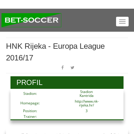
Toggl
navig
HNK Rijeka - Europa League
2016/17
PROFIL
Stadion
Stadion:
Kantrida
http://www.nk-
Homepage:
rijeka.hr/
Position:
3
Trainer: