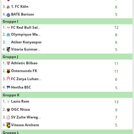
3.
1. FC Köln
6
4.
BATE Borisov
5
Gruppe I
1.
FC Red Bull Salzburg
12
2.
Olympique Marseille
8
3.
Atiker Konyaspor
6
4.
Vitoria Guimaraes
5
Gruppe J
1.
Athletic Bilbao
11
2.
Östersunds FK
11
3.
FC Zorya Luhansk
6
4.
Hertha BSC
5
Gruppe K
1.
Lazio Rom
13
2.
OGC Nizza
9
3.
SV Zulte Waregem
7
4.
Vitesse Arnhem
5
Gruppe L