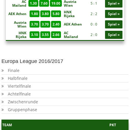
AC
Austria
1.30
7.60
19.00
5 : 1
Spiel »
Mailand
Wien
HNK
AEK Athen
1.80
3.80
5.80
2 : 2
Spiel »
Rijeka
Austria
3.70
3.70
2.40
AEK Athen
0 : 0
Spiel »
Wien
HNK
AC
3.10
3.55
2.66
2 : 0
Spiel »
Rijeka
Mailand
Europa League 2016/2017
Finale
Halbfinale
Viertelfinale
Achtelfinale
Zwischenrunde
Gruppenphase
TEAM
PKT