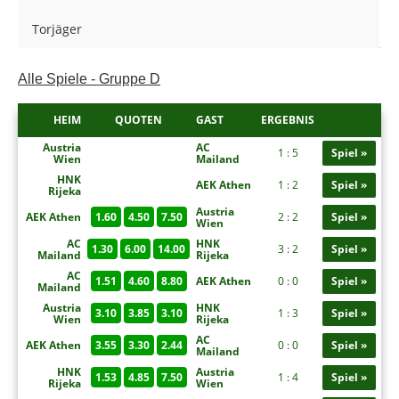
Torjäger
Alle Spiele - Gruppe D
HEIM
QUOTEN
GAST
ERGEBNIS
Austria
AC
1 : 5
Spiel »
Wien
Mailand
HNK
AEK Athen
1 : 2
Spiel »
Rijeka
Austria
AEK Athen
1.60
4.50
7.50
2 : 2
Spiel »
Wien
AC
HNK
1.30
6.00
14.00
3 : 2
Spiel »
Mailand
Rijeka
AC
1.51
4.60
8.80
AEK Athen
0 : 0
Spiel »
Mailand
Austria
HNK
3.10
3.85
3.10
1 : 3
Spiel »
Wien
Rijeka
AC
AEK Athen
3.55
3.30
2.44
0 : 0
Spiel »
Mailand
HNK
Austria
1.53
4.85
7.50
1 : 4
Spiel »
Rijeka
Wien