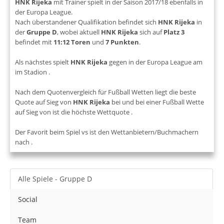
HNK Rijeka
mit Trainer
spielt in der Saison 2017/18 ebenfalls in
der Europa League.
Nach überstandener Qualifikation befindet sich
HNK Rijeka
in
der
Gruppe D
, wobei aktuell
HNK Rijeka
sich auf
Platz 3
befindet mit
11:12 Toren
und
7 Punkten
.
Als nächstes spielt
HNK Rijeka
gegen
in der Europa League am
im Stadion
.
Nach dem Quotenvergleich für Fußball Wetten liegt die beste
Quote auf Sieg von
HNK Rijeka
bei
und bei einer Fußball Wette
auf Sieg von
ist die höchste Wettquote
.
Der Favorit beim Spiel
vs
ist den Wettanbietern/Buchmachern
nach
.
Alle Spiele - Gruppe D
Social
Team