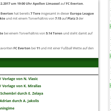
12.2017 um 19:00 Uhr
Apollon Limassol
auf
FC Everton
.
 Everton
hat bereits
7 Tore
insgesamt in dieser
Europa League
kte
und mit einem Torverhältnis von
7:15
auf
Platz 3
der
te
bei einem Torverhältnis von
5:14 Toren
und steht damit auf
Favoriten
FC Everton
bei
11
und mit einer Fußball Wette auf den
 Vorlage von N. Vlasic
 Vorlage von K. Mirallas
Schembri durch E. Zelaya
drian durch A. Jakolis
aningime