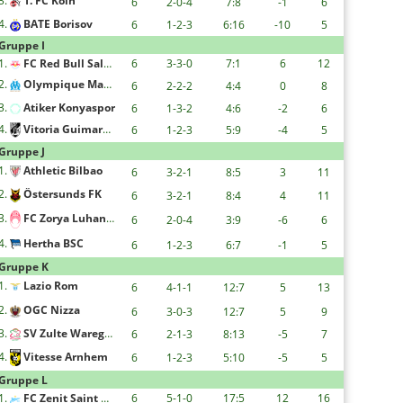
3.
1. FC Köln
6
2-0-4
7:8
-1
6
4.
BATE Borisov
6
1-2-3
6:16
-10
5
Gruppe I
1.
FC Red Bull Salzburg
6
3-3-0
7:1
6
12
2.
Olympique Marseille
6
2-2-2
4:4
0
8
3.
Atiker Konyaspor
6
1-3-2
4:6
-2
6
4.
Vitoria Guimaraes
6
1-2-3
5:9
-4
5
Gruppe J
1.
Athletic Bilbao
6
3-2-1
8:5
3
11
2.
Östersunds FK
6
3-2-1
8:4
4
11
3.
FC Zorya Luhansk
6
2-0-4
3:9
-6
6
4.
Hertha BSC
6
1-2-3
6:7
-1
5
Gruppe K
1.
Lazio Rom
6
4-1-1
12:7
5
13
2.
OGC Nizza
6
3-0-3
12:7
5
9
3.
SV Zulte Waregem
6
2-1-3
8:13
-5
7
4.
Vitesse Arnhem
6
1-2-3
5:10
-5
5
Gruppe L
1.
FC Zenit Saint Petersburg
6
5-1-0
17:5
12
16