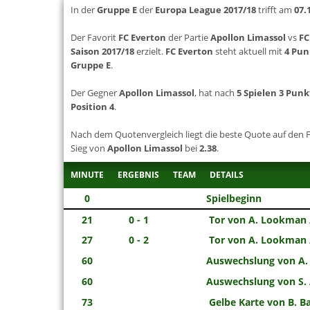
In der
Gruppe E
der
Europa League 2017/18
trifft am
07.
Der Favorit
FC Everton
der Partie
Apollon Limassol
vs
FC
Saison 2017/18
erzielt.
FC Everton
steht aktuell mit
4 Pun
Gruppe E
.
Der Gegner
Apollon Limassol
, hat nach
5 Spielen 3 Punk
Position 4
.
Nach dem Quotenvergleich liegt die beste Quote auf den 
Sieg von
Apollon Limassol
bei
2.38
.
MINUTE
ERGEBNIS
TEAM
DETAILS
0
Spielbeginn
21
0 - 1
Tor von A. Lookman /
27
0 - 2
Tor von A. Lookman /
60
Auswechslung von A. 
60
Auswechslung von S. A
73
Gelbe Karte von B. B