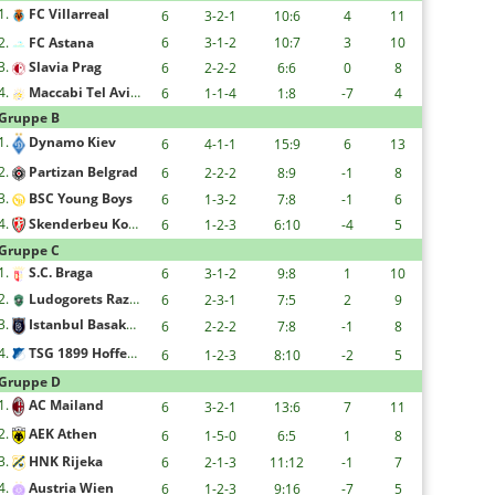
1.
FC Villarreal
6
3-2-1
10:6
4
11
2.
FC Astana
6
3-1-2
10:7
3
10
3.
Slavia Prag
6
2-2-2
6:6
0
8
4.
Maccabi Tel Aviv F.C.
6
1-1-4
1:8
-7
4
Gruppe B
1.
Dynamo Kiev
6
4-1-1
15:9
6
13
2.
Partizan Belgrad
6
2-2-2
8:9
-1
8
3.
BSC Young Boys
6
1-3-2
7:8
-1
6
4.
Skenderbeu Korce
6
1-2-3
6:10
-4
5
Gruppe C
1.
S.C. Braga
6
3-1-2
9:8
1
10
2.
Ludogorets Razgrad
6
2-3-1
7:5
2
9
3.
Istanbul Basaksehir FK
6
2-2-2
7:8
-1
8
4.
TSG 1899 Hoffenheim
6
1-2-3
8:10
-2
5
Gruppe D
1.
AC Mailand
6
3-2-1
13:6
7
11
2.
AEK Athen
6
1-5-0
6:5
1
8
3.
HNK Rijeka
6
2-1-3
11:12
-1
7
4.
Austria Wien
6
1-2-3
9:16
-7
5