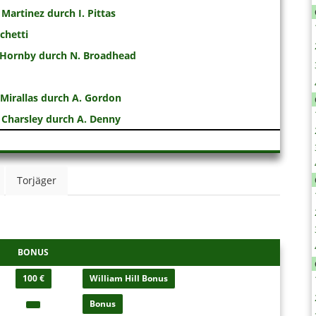
artinez durch I. Pittas
chetti
 Hornby durch N. Broadhead
Mirallas durch A. Gordon
Charsley durch A. Denny
Torjäger
BONUS
100 €
William Hill Bonus
Bonus