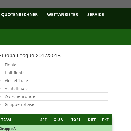
QUOTENRECHNER
WETTANBIETER
SERVICE
Europa League 2017/2018
Finale
Halbfinale
Viertelfinale
Achtelfinale
Zwischenrunde
Gruppenphase
TEAM
SPT
G-U-V
TORE
DIFF
PKT
Gruppe A