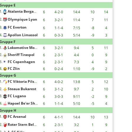
Gruppe E
1.
Atalanta Bergamo
6
4-2-0
14:4
10
14
2.
Olympique Lyon
6
3-2-1
11:4
7
11
3.
FC Everton
6
1-1-4
7:15
-8
4
4.
Apollon Limassol
6
0-3-3
5:14
-9
3
Gruppe F
1.
Lokomotive Moskau
6
3-2-1
9:4
5
11
2.
Sheriff Tiraspol
6
2-3-1
4:4
0
9
3.
FC Copenhagen
6
2-3-1
7:3
4
9
4.
FC Zlin
6
0-2-4
1:10
-9
2
Gruppe G
1.
FC Viktoria Pilsen
6
4-0-2
13:8
5
12
2.
Steaua Bukarest
6
3-1-2
9:7
2
10
3.
FC Lugano
6
3-0-3
9:11
-2
9
4.
Hapoel Be'er Sheva F.C.
6
1-1-4
5:10
-5
4
Gruppe H
1.
FC Arsenal
6
4-1-1
14:4
10
13
2.
Roter Stern Belgrad
6
2-3-1
3:2
1
9