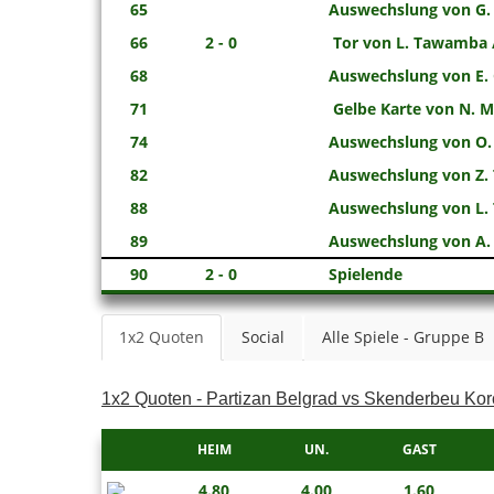
65
Auswechslung von G. M
66
2 - 0
Tor von L. Tawamba /
68
Auswechslung von E. 
71
Gelbe Karte von N. Mi
74
Auswechslung von O. 
82
Auswechslung von Z. 
88
Auswechslung von L.
89
Auswechslung von A. 
90
2 - 0
Spielende
1x2 Quoten
Social
Alle Spiele - Gruppe B
1x2 Quoten - Partizan Belgrad vs Skenderbeu Kor
HEIM
UN.
GAST
4.80
4.00
1.60