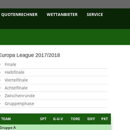
QUOTENRECHNER
WETTANBIETER
SERVICE
Europa League 2017/2018
Finale
Halbfinale
Viertelfinale
Achtelfinale
Zwischenrunde
Gruppenphase
TEAM
SPT
G-U-V
TORE
DIFF
PKT
Gruppe A