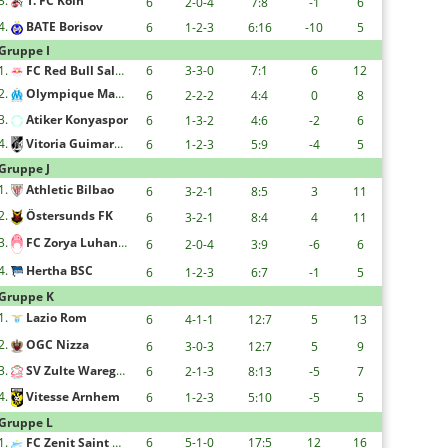
3.
1. FC Köln
6
2-0-4
7:8
-1
6
4.
BATE Borisov
6
1-2-3
6:16
-10
5
Gruppe I
1.
FC Red Bull Salzburg
6
3-3-0
7:1
6
12
2.
Olympique Marseille
6
2-2-2
4:4
0
8
3.
Atiker Konyaspor
6
1-3-2
4:6
-2
6
4.
Vitoria Guimaraes
6
1-2-3
5:9
-4
5
Gruppe J
1.
Athletic Bilbao
6
3-2-1
8:5
3
11
2.
Östersunds FK
6
3-2-1
8:4
4
11
3.
FC Zorya Luhansk
6
2-0-4
3:9
-6
6
4.
Hertha BSC
6
1-2-3
6:7
-1
5
Gruppe K
1.
Lazio Rom
6
4-1-1
12:7
5
13
2.
OGC Nizza
6
3-0-3
12:7
5
9
3.
SV Zulte Waregem
6
2-1-3
8:13
-5
7
4.
Vitesse Arnhem
6
1-2-3
5:10
-5
5
Gruppe L
1.
FC Zenit Saint Petersburg
6
5-1-0
17:5
12
16