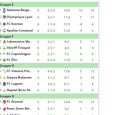
Gruppe E
1.
Atalanta Bergamo
6
4-2-0
14:4
10
14
2.
Olympique Lyon
6
3-2-1
11:4
7
11
3.
FC Everton
6
1-1-4
7:15
-8
4
4.
Apollon Limassol
6
0-3-3
5:14
-9
3
Gruppe F
1.
Lokomotive Moskau
6
3-2-1
9:4
5
11
2.
Sheriff Tiraspol
6
2-3-1
4:4
0
9
3.
FC Copenhagen
6
2-3-1
7:3
4
9
4.
FC Zlin
6
0-2-4
1:10
-9
2
Gruppe G
1.
FC Viktoria Pilsen
6
4-0-2
13:8
5
12
2.
Steaua Bukarest
6
3-1-2
9:7
2
10
3.
FC Lugano
6
3-0-3
9:11
-2
9
4.
Hapoel Be'er Sheva F.C.
6
1-1-4
5:10
-5
4
Gruppe H
1.
FC Arsenal
6
4-1-1
14:4
10
13
2.
Roter Stern Belgrad
6
2-3-1
3:2
1
9