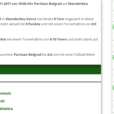
11.2017 um 19:00 Uhr
Partizan Belgrad
auf
Skenderbeu
d
vs
Skenderbeu Korce
hat bereits
8 Tore
insgesamt in dieser
steht aktuell mit
8 Punkte
und mit einem Torverhältnis von
8:9
nkte
bei einem Torverhältnis von
6:10 Toren
und steht damit auf
Favoriten
Partizan Belgrad
bei
4.8
und mit einer Fußball Wette
evtovic
sic
shanica