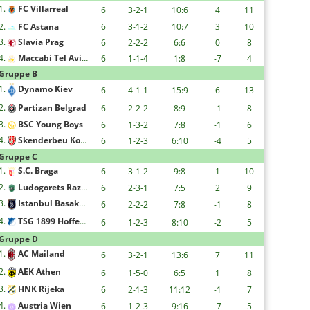
1.
FC Villarreal
6
3-2-1
10:6
4
11
2.
FC Astana
6
3-1-2
10:7
3
10
3.
Slavia Prag
6
2-2-2
6:6
0
8
4.
Maccabi Tel Aviv F.C.
6
1-1-4
1:8
-7
4
Gruppe B
1.
Dynamo Kiev
6
4-1-1
15:9
6
13
2.
Partizan Belgrad
6
2-2-2
8:9
-1
8
3.
BSC Young Boys
6
1-3-2
7:8
-1
6
4.
Skenderbeu Korce
6
1-2-3
6:10
-4
5
Gruppe C
1.
S.C. Braga
6
3-1-2
9:8
1
10
2.
Ludogorets Razgrad
6
2-3-1
7:5
2
9
3.
Istanbul Basaksehir FK
6
2-2-2
7:8
-1
8
4.
TSG 1899 Hoffenheim
6
1-2-3
8:10
-2
5
Gruppe D
1.
AC Mailand
6
3-2-1
13:6
7
11
2.
AEK Athen
6
1-5-0
6:5
1
8
3.
HNK Rijeka
6
2-1-3
11:12
-1
7
4.
Austria Wien
6
1-2-3
9:16
-7
5