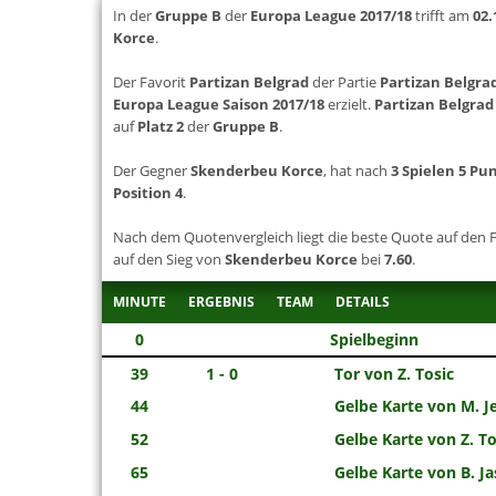
In der
Gruppe B
der
Europa League 2017/18
trifft am
02.
Korce
.
Der Favorit
Partizan Belgrad
der Partie
Partizan Belgra
Europa League Saison 2017/18
erzielt.
Partizan Belgrad
auf
Platz 2
der
Gruppe B
.
Der Gegner
Skenderbeu Korce
, hat nach
3 Spielen 5 Pu
Position 4
.
Nach dem Quotenvergleich liegt die beste Quote auf den 
auf den Sieg von
Skenderbeu Korce
bei
7.60
.
MINUTE
ERGEBNIS
TEAM
DETAILS
0
Spielbeginn
39
1 - 0
Tor von Z. Tosic
44
Gelbe Karte von M. J
52
Gelbe Karte von Z. To
65
Gelbe Karte von B. Ja