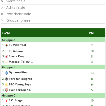
Viertelfinale
Achtelfinale
Zwischenrunde
Gruppenphase
TEAM
PKT
Gruppe A
1.
FC Villarreal
11
2.
FC Astana
10
3.
Slavia Prag
8
4.
Maccabi Tel Aviv F.C.
4
Gruppe B
1.
Dynamo Kiev
13
2.
Partizan Belgrad
8
3.
BSC Young Boys
6
4.
Skenderbeu Korce
5
Gruppe C
1.
S.C. Braga
10
2.
Ludogorets Razgrad