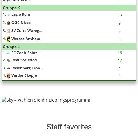
5
Gruppe K
1.
Lazio Rom
13
2.
OGC Nizza
9
3.
SV Zulte Waregem
7
4.
Vitesse Arnhem
5
Gruppe L
1.
FC Zenit Saint Petersburg
16
2.
Real Sociedad
12
3.
Rosenborg Trondheim
5
4.
Vardar Skopje
1
Staff favorites