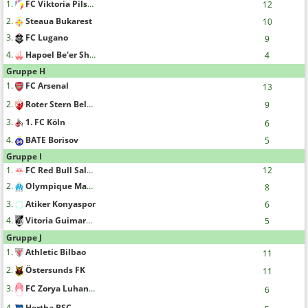
1.
FC Viktoria Pilsen
12
2.
Steaua Bukarest
10
3.
FC Lugano
9
4.
Hapoel Be'er Sheva F.C.
4
Gruppe H
1.
FC Arsenal
13
2.
Roter Stern Belgrad
9
3.
1. FC Köln
6
4.
BATE Borisov
5
Gruppe I
1.
FC Red Bull Salzburg
12
2.
Olympique Marseille
8
3.
Atiker Konyaspor
6
4.
Vitoria Guimaraes
5
Gruppe J
1.
Athletic Bilbao
11
2.
Östersunds FK
11
3.
FC Zorya Luhansk
6
4.
Hertha BSC