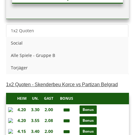
1x2 Quoten
Social
Alle Spiele - Gruppe B
Torjäger
1x2 Quoten - Skenderbeu Korce vs Partizan Belgrad
HEIM
UN.
GAST
BONUS
4.20
3.30
2.00
Bonus
4.20
3.55
2.08
Bonus
4.15
3.40
2.00
Bonus