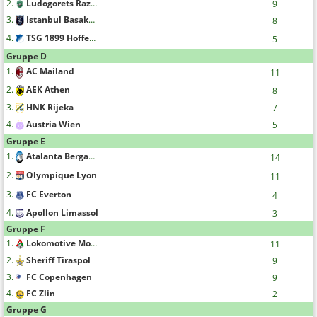
2.
Ludogorets Razgrad
9
3.
Istanbul Basaksehir FK
8
4.
TSG 1899 Hoffenheim
5
Gruppe D
1.
AC Mailand
11
2.
AEK Athen
8
3.
HNK Rijeka
7
4.
Austria Wien
5
Gruppe E
1.
Atalanta Bergamo
14
2.
Olympique Lyon
11
3.
FC Everton
4
4.
Apollon Limassol
3
Gruppe F
1.
Lokomotive Moskau
11
2.
Sheriff Tiraspol
9
3.
FC Copenhagen
9
4.
FC Zlin
2
Gruppe G