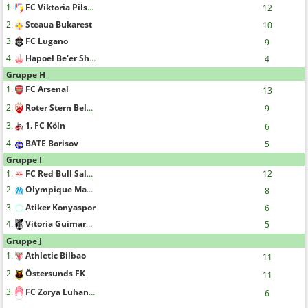
1.
FC Viktoria Pilsen
12
2.
Steaua Bukarest
10
3.
FC Lugano
9
4.
Hapoel Be'er Sheva F.C.
4
Gruppe H
1.
FC Arsenal
13
2.
Roter Stern Belgrad
9
3.
1. FC Köln
6
4.
BATE Borisov
5
Gruppe I
1.
FC Red Bull Salzburg
12
2.
Olympique Marseille
8
3.
Atiker Konyaspor
6
4.
Vitoria Guimaraes
5
Gruppe J
1.
Athletic Bilbao
11
2.
Östersunds FK
11
3.
FC Zorya Luhansk
6