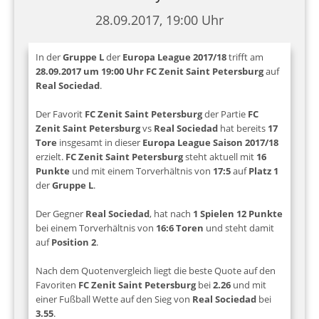
28.09.2017, 19:00 Uhr
In der
Gruppe L
der
Europa League 2017/18
trifft am
28.09.2017 um 19:00 Uhr
FC Zenit Saint Petersburg
auf
Real Sociedad
.
Der Favorit
FC Zenit Saint Petersburg
der Partie
FC
Zenit Saint Petersburg
vs
Real Sociedad
hat bereits
17
Tore
insgesamt in dieser
Europa League Saison 2017/18
erzielt.
FC Zenit Saint Petersburg
steht aktuell mit
16
Punkte
und mit einem Torverhältnis von
17:5
auf
Platz 1
der
Gruppe L
.
Der Gegner
Real Sociedad
, hat nach
1 Spielen 12 Punkte
bei einem Torverhältnis von
16:6 Toren
und steht damit
auf
Position 2
.
Nach dem Quotenvergleich liegt die beste Quote auf den
Favoriten
FC Zenit Saint Petersburg
bei
2.26
und mit
einer Fußball Wette auf den Sieg von
Real Sociedad
bei
3.55
.