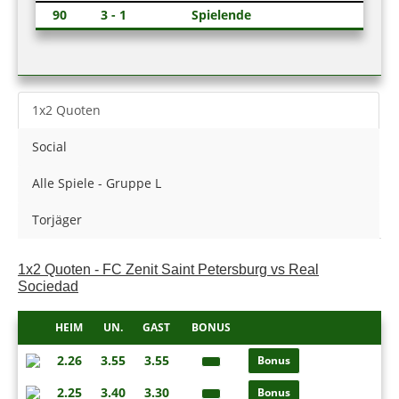
90
3 - 1
Spielende
1x2 Quoten
Social
Alle Spiele - Gruppe L
Torjäger
1x2 Quoten - FC Zenit Saint Petersburg vs Real
Sociedad
HEIM
UN.
GAST
BONUS
2.26
3.55
3.55
Bonus
2.25
3.40
3.30
Bonus