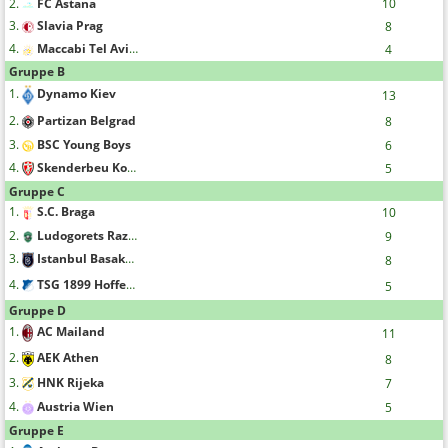
2.
FC Astana
10
3.
Slavia Prag
8
4.
Maccabi Tel Aviv F.C.
4
Gruppe B
1.
Dynamo Kiev
13
2.
Partizan Belgrad
8
3.
BSC Young Boys
6
4.
Skenderbeu Korce
5
Gruppe C
1.
S.C. Braga
10
2.
Ludogorets Razgrad
9
3.
Istanbul Basaksehir FK
8
4.
TSG 1899 Hoffenheim
5
Gruppe D
1.
AC Mailand
11
2.
AEK Athen
8
3.
HNK Rijeka
7
4.
Austria Wien
5
Gruppe E