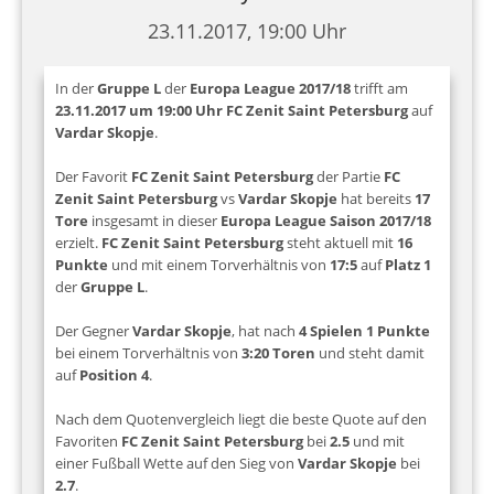
23.11.2017, 19:00 Uhr
In der
Gruppe L
der
Europa League 2017/18
trifft am
23.11.2017 um 19:00 Uhr
FC Zenit Saint Petersburg
auf
Vardar Skopje
.
Der Favorit
FC Zenit Saint Petersburg
der Partie
FC
Zenit Saint Petersburg
vs
Vardar Skopje
hat bereits
17
Tore
insgesamt in dieser
Europa League Saison 2017/18
erzielt.
FC Zenit Saint Petersburg
steht aktuell mit
16
Punkte
und mit einem Torverhältnis von
17:5
auf
Platz 1
der
Gruppe L
.
Der Gegner
Vardar Skopje
, hat nach
4 Spielen 1 Punkte
bei einem Torverhältnis von
3:20 Toren
und steht damit
auf
Position 4
.
Nach dem Quotenvergleich liegt die beste Quote auf den
Favoriten
FC Zenit Saint Petersburg
bei
2.5
und mit
einer Fußball Wette auf den Sieg von
Vardar Skopje
bei
2.7
.