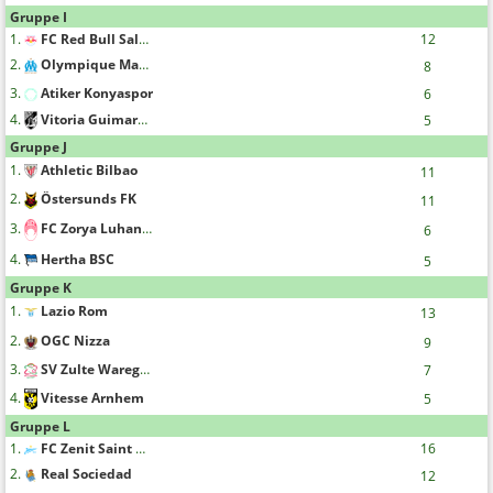
Gruppe I
1.
FC Red Bull Salzburg
12
2.
Olympique Marseille
8
3.
Atiker Konyaspor
6
4.
Vitoria Guimaraes
5
Gruppe J
1.
Athletic Bilbao
11
2.
Östersunds FK
11
3.
FC Zorya Luhansk
6
4.
Hertha BSC
5
Gruppe K
1.
Lazio Rom
13
2.
OGC Nizza
9
3.
SV Zulte Waregem
7
4.
Vitesse Arnhem
5
Gruppe L
1.
FC Zenit Saint Petersburg
16
2.
Real Sociedad
12