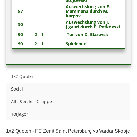
Stojcevski
Auswechslung von E.
87
Mammana durch M.
Karpov
Auswechslung von J.
90
Jigauri durch P. Petkovski
90
2 - 1
Tor von D. Blazevski
90
2 - 1
Spielende
1x2 Quoten
Social
Alle Spiele - Gruppe L
Torjäger
1x2 Quoten - FC Zenit Saint Petersburg vs Vardar Skopje