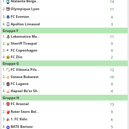
1.
Atalanta Bergamo
14
2.
Olympique Lyon
11
3.
FC Everton
4
4.
Apollon Limassol
3
Gruppe F
1.
Lokomotive Moskau
11
2.
Sheriff Tiraspol
9
3.
FC Copenhagen
9
4.
FC Zlin
2
Gruppe G
1.
FC Viktoria Pilsen
12
2.
Steaua Bukarest
10
3.
FC Lugano
9
4.
Hapoel Be'er Sheva F.C.
4
Gruppe H
1.
FC Arsenal
13
2.
Roter Stern Belgrad
9
3.
1. FC Köln
6
4.
BATE Borisov
5