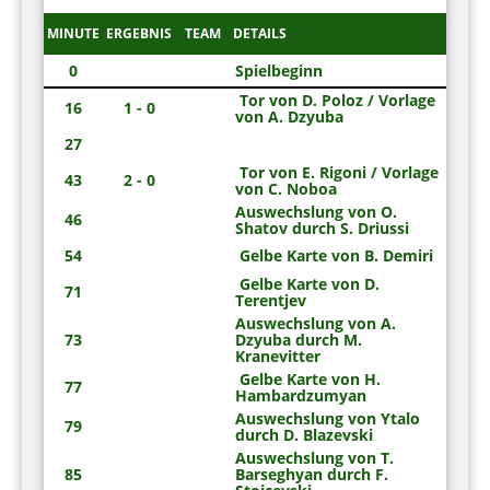
MINUTE
ERGEBNIS
TEAM
DETAILS
0
Spielbeginn
Tor von D. Poloz / Vorlage
16
1 - 0
von A. Dzyuba
27
Tor von E. Rigoni / Vorlage
43
2 - 0
von C. Noboa
Auswechslung von O.
46
Shatov durch S. Driussi
54
Gelbe Karte von B. Demiri
Gelbe Karte von D.
71
Terentjev
Auswechslung von A.
73
Dzyuba durch M.
Kranevitter
Gelbe Karte von H.
77
Hambardzumyan
Auswechslung von Ytalo
79
durch D. Blazevski
Auswechslung von T.
85
Barseghyan durch F.